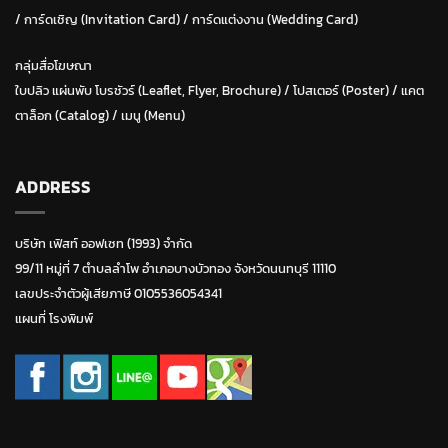
/
การ์ดเชิญ (Invitation Card)
/
การ์ดแต่งงาน (Wedding Card)
กลุ่มสื่อโฆษณา
ใบปลิว แผ่นพับ โบรชัวร์ (Leaflet, Flyer, Brochure)
/ โปสเตอร์ (Poster) /
แคต
ตาล็อก (Catalog)
/
เมนู (Menu)
ADDRESS
บริษัท เฟิสท์ ออฟเซท (1993) จำกัด
99/11 หมู่ที่ 7 ตำบลลำโพ อำเภอบางบัวทอง จังหวัดนนทบุรี 11110
เลขประจำตัวผู้เสียภาษี 0105536054341
แผนที่ โรงพิมพ์