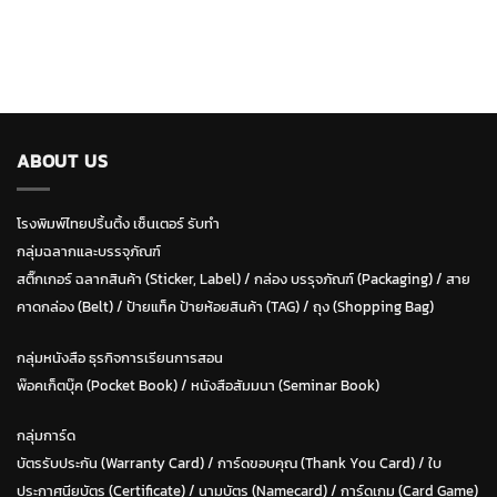
ABOUT US
โรงพิมพ์ไทยปริ้นติ้ง เซ็นเตอร์ รับทำ
กลุ่มฉลากและบรรจุภัณฑ์
สติ๊กเกอร์ ฉลากสินค้า (Sticker, Label)
/
กล่อง บรรุจภัณฑ์ (Packaging)
/
สาย
คาดกล่อง (Belt)
/
ป้ายแท็ค ป้ายห้อยสินค้า (TAG)
/
ถุง (Shopping Bag)
กลุ่มหนังสือ ธุรกิจการเรียนการสอน
พ๊อคเก็ตบุ๊ค (Pocket Book)
/
หนังสือสัมมนา (Seminar Book)
กลุ่มการ์ด
บัตรรับประกัน (Warranty Card)
/
การ์ดขอบคุณ (Thank You Card)
/
ใบ
ประกาศนียบัตร (Certificate)
/ น
ามบัตร (Namecard)
/
การ์ดเกม (Card Game)