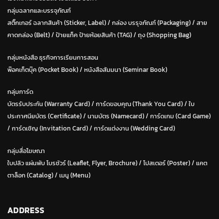
กลุ่มฉลากและบรรจุภัณฑ์
สติ๊กเกอร์ ฉลากสินค้า (Sticker, Label)
/
กล่อง บรรุจภัณฑ์ (Packaging)
/
สาย
คาดกล่อง (Belt)
/
ป้ายแท็ค ป้ายห้อยสินค้า (TAG)
/
ถุง (Shopping Bag)
กลุ่มหนังสือ ธุรกิจการเรียนการสอน
พ๊อคเก็ตบุ๊ค (Pocket Book)
/
หนังสือสัมมนา (Seminar Book)
กลุ่มการ์ด
บัตรรับประกัน (Warranty Card)
/
การ์ดขอบคุณ (Thank You Card)
/
ใบ
ประกาศนียบัตร (Certificate)
/ น
ามบัตร (Namecard)
/
การ์ดเกม (Card Game)
/
การ์ดเชิญ (Invitation Card)
/
การ์ดแต่งงาน (Wedding Card)
กลุ่มสื่อโฆษณา
ใบปลิว แผ่นพับ โบรชัวร์ (Leaflet, Flyer, Brochure)
/ โปสเตอร์ (Poster) /
แคต
ตาล็อก (Catalog)
/
เมนู (Menu)
ADDRESS