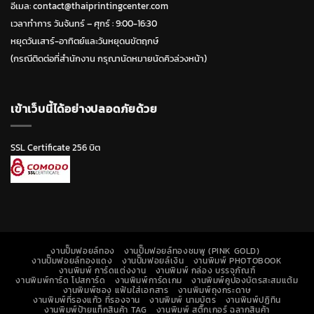
อีเมล: contact@thaiprintingcenter.com
เวลาทำการ วันจ้นทร์ – ศุกร์ : 9:00-16:30
หยุดวันเสาร์-อาทิตย์และวันหยุดนขัตฤกษ์
(กรณีติดต่อที่สำนักงาน กรุณานัดหมายนัดคิวล่วงหน้า)
เข้าเว็บนี้ได้อย่างปลอดภัยด้วย
SSL Certificate 256 บิต
งานปั๊มฟอยล์ทอง
งานปั๊มฟอยล์ทองชมพู (PINK GOLD)
งานปั๊มฟอยล์ทองแดง
งานปั๊มฟอยล์เงิน
งานพิมพ์ PHOTOBOOK
งานพิมพ์ การ์ดแต่งงาน
งานพิมพ์ กล่อง บรรจุภัณฑ์
งานพิมพ์การ์ด โปสการ์ด
งานพิมพ์การ์ดเกม
งานพิมพ์คูปองบัตรสะสมแต้ม
งานพิมพ์ซอง แฟ้มใส่เอกสาร
งานพิมพ์ถุงกระดาษ
งานพิมพ์ที่รองแก้ว ที่รองจาน
งานพิมพ์ นามบัตร
งานพิมพ์ปฏิทิน
งานพิมพ์ป้ายแท็กสินค้า TAG
งานพิมพ์ สติ๊กเกอร์ ฉลากสินค้า