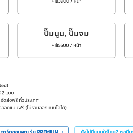
+ ฿3900 / หน้า
ปั๊มนูน, ปั๊มจม
+ ฿5500 / หน้า
ded)
ด้ 2 แบบ
รจัดส่งฟรี ทั่วประเทศ
การออกแบบฟรี
(
ไม่รวมออกแบบโลโก้
)
กับ การ์ดขอบคุณ รุ่น PREMIUM
ยังไม่มีแบบใช่ไหม? เรามีเ