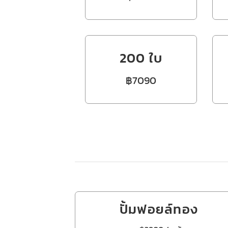
200 ใบ
฿7090
ปั้มฟอยล์ทอง