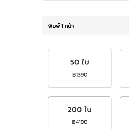
พิมพ์ 1 หน้า
50 ใบ
฿1390
200 ใบ
฿4190