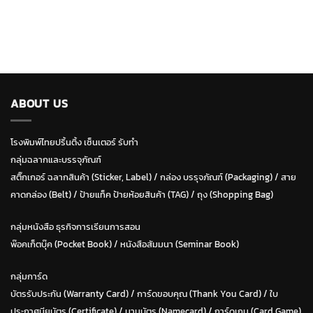
ABOUT US
โรงพิมพ์ไทยปริ้นติ้ง เซ็นเตอร์ รับทำ
กลุ่มฉลากและบรรจุภัณฑ์
สติ๊กเกอร์ ฉลากสินค้า (Sticker, Label)
/
กล่อง บรรุจภัณฑ์ (Packaging)
/
สาย
คาดกล่อง (Belt)
/
ป้ายแท็ค ป้ายห้อยสินค้า (TAG)
/
ถุง (Shopping Bag)
กลุ่มหนังสือ ธุรกิจการเรียนการสอน
พ๊อคเก็ตบุ๊ค (Pocket Book)
/
หนังสือสัมมนา (Seminar Book)
กลุ่มการ์ด
บัตรรับประกัน (Warranty Card)
/
การ์ดขอบคุณ (Thank You Card)
/
ใบ
ประกาศนียบัตร (Certificate)
/ น
ามบัตร (Namecard)
/
การ์ดเกม (Card Game)