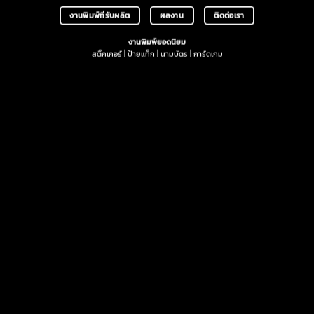
งานพิมพ์ที่รับผลิต
ผลงาน
ติดต่อเรา
งานพิมพ์ยอดนิยม
สติ๊กเกอร์
|
ป้ายแท็ก
|
นามบัตร
|
การ์ดเกม