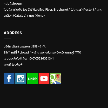
กลุ่มสื่อโฆษณา
ใบปลิว แผ่นพับ โบรชัวร์ (Leaflet, Flyer, Brochure)
/ โปสเตอร์ (Poster) /
แคต
ตาล็อก (Catalog)
/
เมนู (Menu)
ADDRESS
บริษัท เฟิสท์ ออฟเซท (1993) จำกัด
99/11 หมู่ที่ 7 ตำบลลำโพ อำเภอบางบัวทอง จังหวัดนนทบุรี 11110
เลขประจำตัวผู้เสียภาษี 0105536054341
แผนที่ โรงพิมพ์