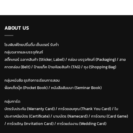
ABOUT US
โรงพิมพ์ไทยปริ้นติ้ง เซ็นเตอร์ รับทำ
กลุ่มฉลากและบรรจุภัณฑ์
สติ๊กเกอร์ ฉลากสินค้า (Sticker, Label)
/
กล่อง บรรุจภัณฑ์ (Packaging)
/
สาย
คาดกล่อง (Belt)
/
ป้ายแท็ค ป้ายห้อยสินค้า (TAG)
/
ถุง (Shopping Bag)
กลุ่มหนังสือ ธุรกิจการเรียนการสอน
พ๊อคเก็ตบุ๊ค (Pocket Book)
/
หนังสือสัมมนา (Seminar Book)
กลุ่มการ์ด
บัตรรับประกัน (Warranty Card)
/
การ์ดขอบคุณ (Thank You Card)
/
ใบ
ประกาศนียบัตร (Certificate)
/ น
ามบัตร (Namecard)
/
การ์ดเกม (Card Game)
/
การ์ดเชิญ (Invitation Card)
/
การ์ดแต่งงาน (Wedding Card)