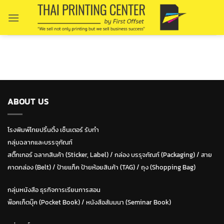
Skip
to
content
ABOUT US
โรงพิมพ์ไทยปริ้นติ้ง เซ็นเตอร์ รับทำ
กลุ่มฉลากและบรรจุภัณฑ์
สติ๊กเกอร์ ฉลากสินค้า (Sticker, Label)
/
กล่อง บรรุจภัณฑ์ (Packaging)
/
สาย
คาดกล่อง (Belt)
/
ป้ายแท็ค ป้ายห้อยสินค้า (TAG)
/
ถุง (Shopping Bag)
กลุ่มหนังสือ ธุรกิจการเรียนการสอน
พ๊อคเก็ตบุ๊ค (Pocket Book)
/
หนังสือสัมมนา (Seminar Book)