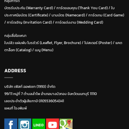
กลุ่มการ์ด
บัตรรับประกัน (Warranty Card)
/
การ์ดขอบคุณ (Thank You Card)
/
ใบ
ประกาศนียบัตร (Certificate)
/ น
ามบัตร (Namecard)
/
การ์ดเกม (Card Game)
/
การ์ดเชิญ (Invitation Card)
/
การ์ดแต่งงาน (Wedding Card)
กลุ่มสื่อโฆษณา
ใบปลิว แผ่นพับ โบรชัวร์ (Leaflet, Flyer, Brochure)
/ โปสเตอร์ (Poster) /
แคต
ตาล็อก (Catalog)
/
เมนู (Menu)
ADDRESS
บริษัท เฟิสท์ ออฟเซท (1993) จำกัด
99/11 หมู่ที่ 7 ตำบลลำโพ อำเภอบางบัวทอง จังหวัดนนทบุรี 11110
เลขประจำตัวผู้เสียภาษี 0105536054341
แผนที่ โรงพิมพ์