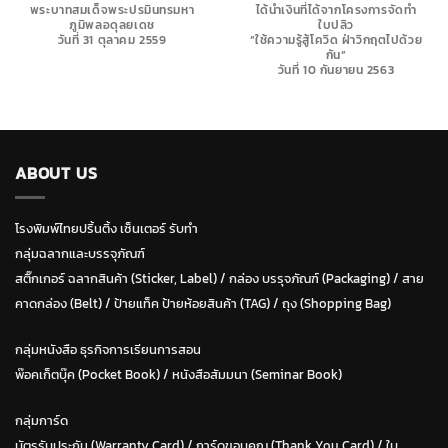
พระบาทสมเด็จพระปรมินทรมหา
ได้นำเงินที่ได้จากโครงการจัดทำ
ภูมิพลอดุลยเดช
ใบปลิว
วันที่ 31 ตุลาคม 2559
“ใช้ความรู้สู้โควิด ฝ่าวิกฤตไปด้วย
กัน”
วันที่ 10 กันยายน 2563
ABOUT US
โรงพิมพ์ไทยปริ้นติ้ง เซ็นเตอร์ รับทำ
กลุ่มฉลากและบรรจุภัณฑ์
สติ๊กเกอร์ ฉลากสินค้า (Sticker, Label)
/
กล่อง บรรุจภัณฑ์ (Packaging)
/
สาย
คาดกล่อง (Belt)
/
ป้ายแท็ค ป้ายห้อยสินค้า (TAG)
/
ถุง (Shopping Bag)
กลุ่มหนังสือ ธุรกิจการเรียนการสอน
พ๊อคเก็ตบุ๊ค (Pocket Book)
/
หนังสือสัมมนา (Seminar Book)
กลุ่มการ์ด
บัตรรับประกัน (Warranty Card)
/
การ์ดขอบคุณ (Thank You Card)
/
ใบ