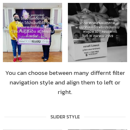
บริษัท ไทยปริ้นท์ติ้ง เซ็นเตอร์
จำกัด ได้นำเงินที่ได้จาก
บรรยากาศงานแจกภาพ
โครงการจัดทำใบปลิว
พระบาทสมเด็จพระปรมินทรม
“ใช้ความรู้สู้โควิด ฝ่าวิกฤตไป
หาภูมิพลอดุลยเดช
ด้วยกัน”
วันที่ 31 ตุลาคม 2559
วันที่ 10 กันยายน 2563
You can choose between many differnt filter
navigation style and align them to left or
right.
SLIDER STYLE