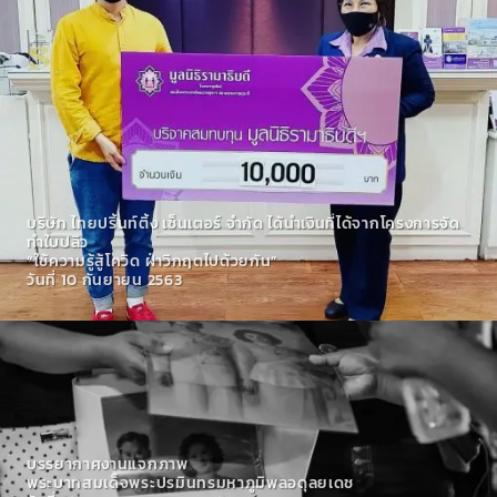
บริษัท ไทยปริ้นท์ติ้ง เซ็นเตอร์ จำกัด ได้นำเงินที่ได้จากโครงการจัด
ทำใบปลิว
“ใช้ความรู้สู้โควิด ฝ่าวิกฤตไปด้วยกัน”
วันที่ 10 กันยายน 2563
บรรยากาศงานแจกภาพ
พระบาทสมเด็จพระปรมินทรมหาภูมิพลอดุลยเดช