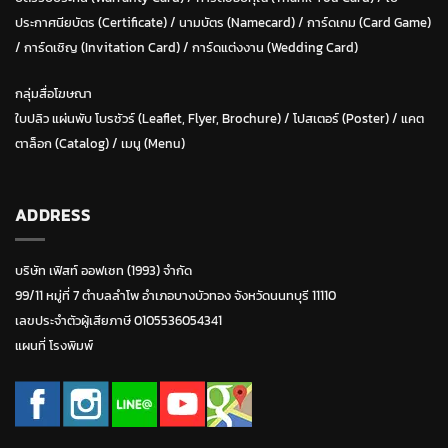
ประกาศนียบัตร (Certificate)
/ น
ามบัตร (Namecard)
/
การ์ดเกม (Card Game)
/
การ์ดเชิญ (Invitation Card)
/
การ์ดแต่งงาน (Wedding Card)
กลุ่มสื่อโฆษณา
ใบปลิว แผ่นพับ โบรชัวร์ (Leaflet, Flyer, Brochure)
/ โปสเตอร์ (Poster) /
แคต
ตาล็อก (Catalog)
/
เมนู (Menu)
ADDRESS
บริษัท เฟิสท์ ออฟเซท (1993) จำกัด
99/11 หมู่ที่ 7 ตำบลลำโพ อำเภอบางบัวทอง จังหวัดนนทบุรี 11110
เลขประจำตัวผู้เสียภาษี 0105536054341
แผนที่ โรงพิมพ์