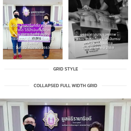
บริษัท ไทยปริ้นท์ติ้ง เซ็นเตอร์
จำกัด ได้นำเงินที่ได้จาก
โครงการจัดทำใบปลิว
บรรยากาศงานแจกภาพ
“ใช้ความรู้สู้โควิด ฝ่าวิกฤตไป
พระบาทสมเด็จพระปรมินทรม
ด้วยกัน”
หาภูมิพลอดุลยเดช
วันที่ 10 กันยายน 2563
วันที่ 31 ตุลาคม 2559
GRID STYLE
COLLAPSED FULL WIDTH GRID