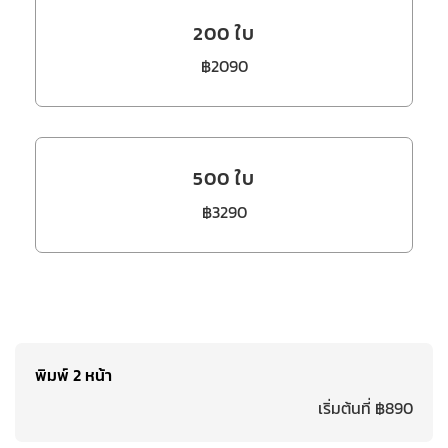
200 ใบ
฿2090
500 ใบ
฿3290
พิมพ์ 2 หน้า
เริ่มต้นที่ ฿890