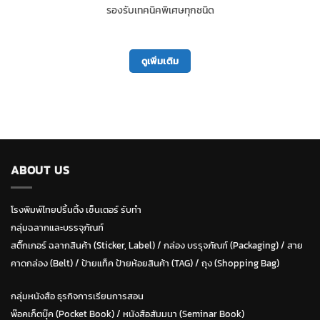
รองรับเทคนิคพิเศษทุกชนิด
ดูเพิ่มเติม
ABOUT US
โรงพิมพ์ไทยปริ้นติ้ง เซ็นเตอร์ รับทำ
กลุ่มฉลากและบรรจุภัณฑ์
สติ๊กเกอร์ ฉลากสินค้า (Sticker, Label)
/
กล่อง บรรุจภัณฑ์ (Packaging)
/
สาย
คาดกล่อง (Belt)
/
ป้ายแท็ค ป้ายห้อยสินค้า (TAG)
/
ถุง (Shopping Bag)
กลุ่มหนังสือ ธุรกิจการเรียนการสอน
พ๊อคเก็ตบุ๊ค (Pocket Book)
/
หนังสือสัมมนา (Seminar Book)