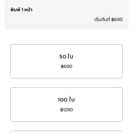
พิมพ์ 1 หน้า
เริ่มต้นที่ ฿690
50 ใบ
฿690
100 ใบ
฿1290