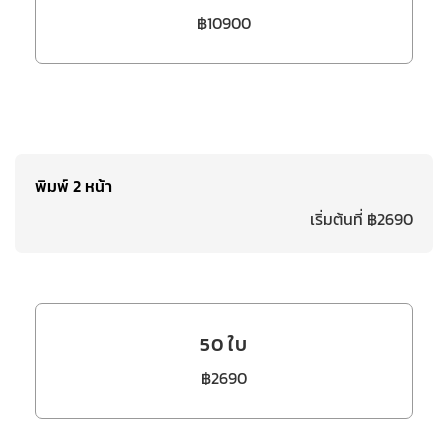
฿10900
พิมพ์ 2 หน้า
เริ่มต้นที่ ฿2690
50 ใบ
฿2690