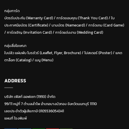
กลุ่มการ์ด
บัตรรับประกัน (Warranty Card)
/
การ์ดขอบคุณ (Thank You Card)
/
ใบ
ประกาศนียบัตร (Certificate)
/ น
ามบัตร (Namecard)
/
การ์ดเกม (Card Game)
/
การ์ดเชิญ (Invitation Card)
/
การ์ดแต่งงาน (Wedding Card)
กลุ่มสื่อโฆษณา
ใบปลิว แผ่นพับ โบรชัวร์ (Leaflet, Flyer, Brochure)
/ โปสเตอร์ (Poster) /
แคต
ตาล็อก (Catalog)
/
เมนู (Menu)
ADDRESS
บริษัท เฟิสท์ ออฟเซท (1993) จำกัด
99/11 หมู่ที่ 7 ตำบลลำโพ อำเภอบางบัวทอง จังหวัดนนทบุรี 11110
เลขประจำตัวผู้เสียภาษี 0105536054341
แผนที่ โรงพิมพ์