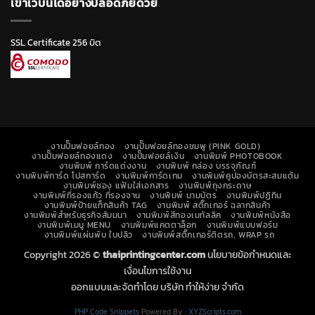
เข้าเว็บนี้ได้อย่างปลอดภัยด้วย
SSL Certificate 256 บิต
งานปั๊มฟอยล์ทอง
งานปั๊มฟอยล์ทองชมพู (PINK GOLD)
งานปั๊มฟอยล์ทองแดง
งานปั๊มฟอยล์เงิน
งานพิมพ์ PHOTOBOOK
งานพิมพ์ การ์ดแต่งงาน
งานพิมพ์ กล่อง บรรจุภัณฑ์
งานพิมพ์การ์ด โปสการ์ด
งานพิมพ์การ์ดเกม
งานพิมพ์คูปองบัตรสะสมแต้ม
งานพิมพ์ซอง แฟ้มใส่เอกสาร
งานพิมพ์ถุงกระดาษ
งานพิมพ์ที่รองแก้ว ที่รองจาน
งานพิมพ์ นามบัตร
งานพิมพ์ปฏิทิน
งานพิมพ์ป้ายแท็กสินค้า TAG
งานพิมพ์ สติ๊กเกอร์ ฉลากสินค้า
งานพิมพ์สำหรับธุรกิจสัมมนา
งานพิมพ์สีทองเมทัลลิค
งานพิมพ์หนังสือ
งานพิมพ์เมนู MENU
งานพิมพ์แคตตาล็อก
งานพิมพ์แบบฟอร์ม
งานพิมพ์แผ่นพับ ใบปลิว
งานพิมพ์สติ๊กเกอร์ติดรถ, WRAP รถ
Copyright 2026 ©
thaiprintingcenter.com
นโยบายข้อกำหนดและ
เงื่อนไขการใช้งาน
ออกแบบและจัดทำโดย บริษัท ทำให้ง่าย จำกัด
PHP Code Snippets
Powered By :
XYZScripts.com