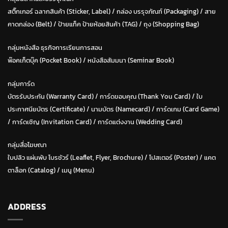
สติ๊กเกอร์ ฉลากสินค้า (Sticker, Label)
/
กล่อง บรรุจภัณฑ์ (Packaging)
/
สาย
คาดกล่อง (Belt)
/
ป้ายแท็ค ป้ายห้อยสินค้า (TAG)
/
ถุง (Shopping Bag)
กลุ่มหนังสือ ธุรกิจการเรียนการสอน
พ๊อคเก็ตบุ๊ค (Pocket Book)
/
หนังสือสัมมนา (Seminar Book)
กลุ่มการ์ด
บัตรรับประกัน (Warranty Card)
/
การ์ดขอบคุณ (Thank You Card)
/
ใบ
ประกาศนียบัตร (Certificate)
/ น
ามบัตร (Namecard)
/
การ์ดเกม (Card Game)
/
การ์ดเชิญ (Invitation Card)
/
การ์ดแต่งงาน (Wedding Card)
กลุ่มสื่อโฆษณา
ใบปลิว แผ่นพับ โบรชัวร์ (Leaflet, Flyer, Brochure)
/ โปสเตอร์ (Poster) /
แคต
ตาล็อก (Catalog)
/
เมนู (Menu)
ADDRESS