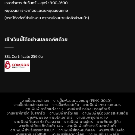
เวลาทำการ วันจ้นทร์ – ศุกร์ : 9:00-16:30
หยุดวันเสาร์-อาทิตย์และวันหยุดนขัตฤกษ์
(กรณีติดต่อที่สำนักงาน กรุณานัดหมายนัดคิวล่วงหน้า)
เข้าเว็บนี้ได้อย่างปลอดภัยด้วย
SSL Certificate 256 บิต
งานปั๊มฟอยล์ทอง
งานปั๊มฟอยล์ทองชมพู (PINK GOLD)
งานปั๊มฟอยล์ทองแดง
งานปั๊มฟอยล์เงิน
งานพิมพ์ PHOTOBOOK
งานพิมพ์ การ์ดแต่งงาน
งานพิมพ์ กล่อง บรรจุภัณฑ์
งานพิมพ์การ์ด โปสการ์ด
งานพิมพ์การ์ดเกม
งานพิมพ์คูปองบัตรสะสมแต้ม
งานพิมพ์ซอง แฟ้มใส่เอกสาร
งานพิมพ์ถุงกระดาษ
งานพิมพ์ที่รองแก้ว ที่รองจาน
งานพิมพ์ นามบัตร
งานพิมพ์ปฏิทิน
งานพิมพ์ป้ายแท็กสินค้า TAG
งานพิมพ์ สติ๊กเกอร์ ฉลากสินค้า
งานพิมพ์สำหรับธุรกิจสัมมนา
งานพิมพ์สีทองเมทัลลิค
งานพิมพ์หนังสือ
งานพิมพ์เมนู MENU
งานพิมพ์แคตตาล็อก
งานพิมพ์แบบฟอร์ม