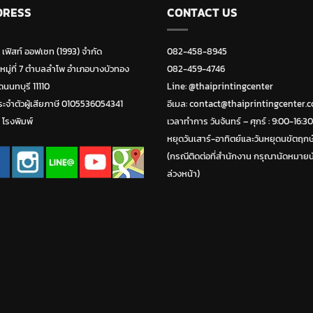
DRESS
CONTACT US
ท เฟิสท์ ออฟเซท (1993) จำกัด
082-458-8945
 หมู่ที่ 7 ตำบลลำโพ อำเภอบางบัวทอง
082-459-4746
ดนนทบุรี 11110
Line:
@thaiprintingcenter
ะจำตัวผู้เสียภาษี 0105536054341
อีเมล: contact@thaiprintingcenter.
่ โรงพิมพ์
เวลาทำการ วันจ้นทร์ – ศุกร์ : 9:00-16:30
หยุดวันเสาร์-อาทิตย์และวันหยุดนขัตฤกษ
(กรณีติดต่อที่สำนักงาน กรุณานัดหมายน
ล่วงหน้า)