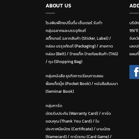
ABOUT US
AD
โรงพิมพ์ไทยปริ้นติ้ง เซ็นเตอร์ รับทำ
บริษั
กลุ่มฉลากและบรรจุภัณฑ์
99/11
สติ๊กเกอร์ ฉลากสินค้า (Sticker, Label)
/
จังหวั
กล่อง บรรุจภัณฑ์ (Packaging)
/
สายคาด
เลขปร
กล่อง (Belt)
/
ป้ายแท็ค ป้ายห้อยสินค้า (TAG)
แผนที
/
ถุง (Shopping Bag)
กลุ่มหนังสือ ธุรกิจการเรียนการสอน
พ๊อคเก็ตบุ๊ค (Pocket Book)
/
หนังสือสัมมนา
(Seminar Book)
กลุ่มการ์ด
บัตรรับประกัน (Warranty Card)
/
การ์ด
ขอบคุณ (Thank You Card)
/
ใบ
ประกาศนียบัตร (Certificate)
/ น
ามบัตร
(Namecard)
/
การ์ดเกม (Card Game)
/