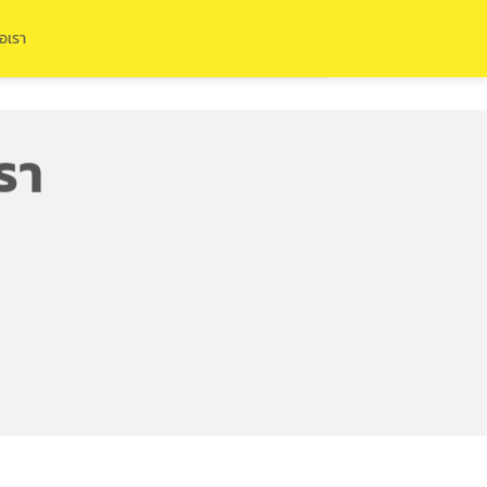
่อเรา
รา