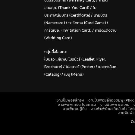
บัตรรับประกัน (Warranty Card)
/
การ์ด
ขอบคุณ (Thank You Card)
/
ใบ
ประกาศนียบัตร (Certificate)
/ น
ามบัตร
(Namecard)
/
การ์ดเกม (Card Game)
/
การ์ดเชิญ (Invitation Card)
/
การ์ดแต่งงาน
(Wedding Card)
กลุ่มสื่อโฆษณา
ใบปลิว แผ่นพับ โบรชัวร์ (Leaflet, Flyer,
Brochure)
/ โปสเตอร์ (Poster) /
แคตตาล็อก
(Catalog)
/
เมนู (Menu)
งานปั๊มฟอยล์ทอง
งานปั๊มฟอยล์ทองชมพู (PIN
งานพิมพ์การ์ด โปสการ์ด
งานพิมพ์การ์ดเกม
งานพิมพ์ปฏิทิน
งานพิมพ์ป้ายแท็กสินค้า TAG
งานพิมพ์
Co