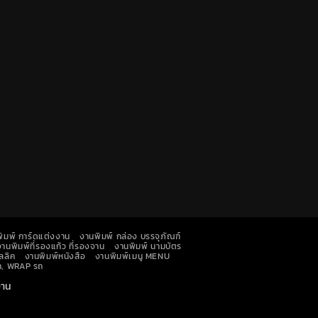
ิมพ์ การ์ดแต่งงาน
งานพิมพ์ กล่อง บรรจุภัณฑ์
งานพิมพ์ที่รองแก้ว ที่รองจาน
งานพิมพ์ นามบัตร
ลลิค
งานพิมพ์หนังสือ
งานพิมพ์เมนู MENU
รถ, WRAP รถ
งาน