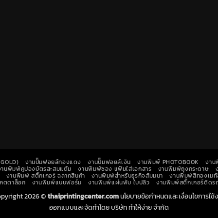
K GOLD)
งานปั๊มฟอยล์ทองแดง
งานปั๊มฟอยล์เงิน
งานพิมพ์ PHOTOBOOK
งานพ
งานพิมพ์คูปองบัตรสะสมแต้ม
งานพิมพ์ซอง แฟ้มใส่เอกสาร
งานพิมพ์ถุงกระดาษ
งานพิมพ์ สติ๊กเกอร์ ฉลากสินค้า
งานพิมพ์สำหรับธุรกิจสัมมนา
งานพิมพ์สีทองเมทั
แคตตาล็อก
งานพิมพ์แบบฟอร์ม
งานพิมพ์แผ่นพับ ใบปลิว
งานพิมพ์สติ๊กเกอร์ติด
pyright 2026 ©
thaiprintingcenter.com
นโยบายข้อกำหนดและเงื่อนไขการใช้
ออกแบบและจัดทำโดย บริษัท ทำให้ง่าย จำกัด