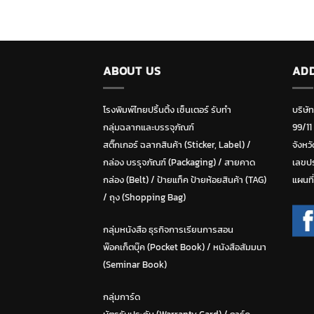
ABOUT US
AD
โรงพิมพ์ไทยปริ้นติ้ง เซ็นเตอร์ รับทำ
บริษั
กลุ่มฉลากและบรรจุภัณฑ์
99/11
สติ๊กเกอร์ ฉลากสินค้า (Sticker, Label)
/
จังหวั
กล่อง บรรุจภัณฑ์ (Packaging)
/
สายคาด
เลขปร
กล่อง (Belt)
/
ป้ายแท็ค ป้ายห้อยสินค้า (TAG)
แผนที
/
ถุง (Shopping Bag)
กลุ่มหนังสือ ธุรกิจการเรียนการสอน
พ๊อคเก็ตบุ๊ค (Pocket Book)
/
หนังสือสัมมนา
(Seminar Book)
กลุ่มการ์ด