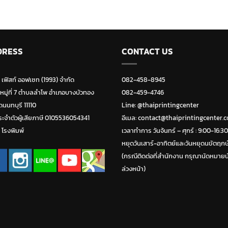
DRESS
CONTACT US
ท เฟิสท์ ออฟเซท (1993) จำกัด
082-458-8945
 หมู่ที่ 7 ตำบลลำโพ อำเภอบางบัวทอง
082-459-4746
ดนนทบุรี 11110
Line:
@thaiprintingcenter
ะจำตัวผู้เสียภาษี 0105536054341
อีเมล: contact@thaiprintingcenter.
่ โรงพิมพ์
เวลาทำการ วันจ้นทร์ – ศุกร์ : 9:00-16:30
หยุดวันเสาร์-อาทิตย์และวันหยุดนขัตฤกษ
(กรณีติดต่อที่สำนักงาน กรุณานัดหมายน
ล่วงหน้า)