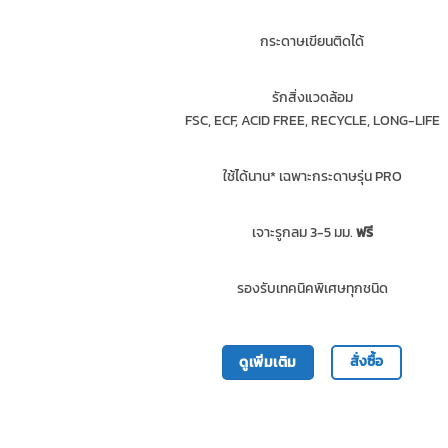
กระดาษเขียนติดได้
รักสิ่งแวดล้อม
FSC, ECF, ACID FREE, RECYCLE, LONG-LIFE
ใช้ได้นาน* เฉพาะกระดาษรุ่น PRO
เจาะรูกลม 3-5 มม.
ฟรี
รองรับเทคนิคพิเศษทุกชนิด
สั่งซื้อ
ดูเพิ่มเติม