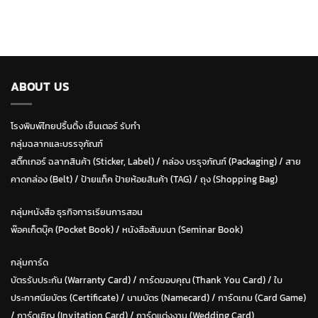
ABOUT US
โรงพิมพ์ไทยปริ้นติ้ง เซ็นเตอร์ รับทำ
กลุ่มฉลากและบรรจุภัณฑ์
สติ๊กเกอร์ ฉลากสินค้า (Sticker, Label)
/
กล่อง บรรุจภัณฑ์ (Packaging)
/
สาย
คาดกล่อง (Belt)
/
ป้ายแท็ค ป้ายห้อยสินค้า (TAG)
/
ถุง (Shopping Bag)
กลุ่มหนังสือ ธุรกิจการเรียนการสอน
พ๊อคเก็ตบุ๊ค (Pocket Book)
/
หนังสือสัมมนา (Seminar Book)
กลุ่มการ์ด
บัตรรับประกัน (Warranty Card)
/
การ์ดขอบคุณ (Thank You Card)
/
ใบ
ประกาศนียบัตร (Certificate)
/ น
ามบัตร (Namecard)
/
การ์ดเกม (Card Game)
/
การ์ดเชิญ (Invitation Card)
/
การ์ดแต่งงาน (Wedding Card)