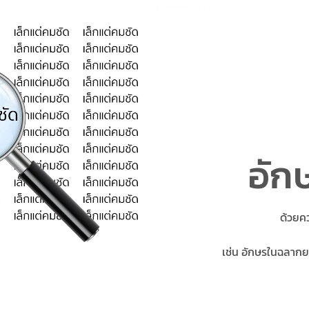
อักษ
ด้วยค
เช่น อักษรในฉลากย