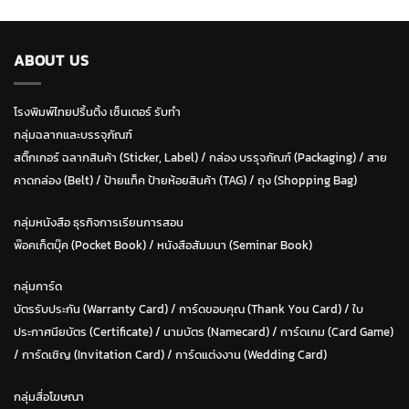
ABOUT US
โรงพิมพ์ไทยปริ้นติ้ง เซ็นเตอร์ รับทำ
กลุ่มฉลากและบรรจุภัณฑ์
สติ๊กเกอร์ ฉลากสินค้า (Sticker, Label)
/
กล่อง บรรุจภัณฑ์ (Packaging)
/
สาย
คาดกล่อง (Belt)
/
ป้ายแท็ค ป้ายห้อยสินค้า (TAG)
/
ถุง (Shopping Bag)
กลุ่มหนังสือ ธุรกิจการเรียนการสอน
พ๊อคเก็ตบุ๊ค (Pocket Book)
/
หนังสือสัมมนา (Seminar Book)
กลุ่มการ์ด
บัตรรับประกัน (Warranty Card)
/
การ์ดขอบคุณ (Thank You Card)
/
ใบ
ประกาศนียบัตร (Certificate)
/ น
ามบัตร (Namecard)
/
การ์ดเกม (Card Game)
/
การ์ดเชิญ (Invitation Card)
/
การ์ดแต่งงาน (Wedding Card)
กลุ่มสื่อโฆษณา