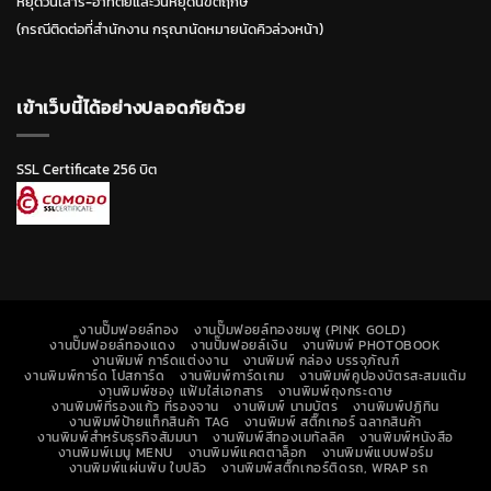
หยุดวันเสาร์-อาทิตย์และวันหยุดนขัตฤกษ์
(กรณีติดต่อที่สำนักงาน กรุณานัดหมายนัดคิวล่วงหน้า)
เข้าเว็บนี้ได้อย่างปลอดภัยด้วย
SSL Certificate 256 บิต
งานปั๊มฟอยล์ทอง
งานปั๊มฟอยล์ทองชมพู (PINK GOLD)
งานปั๊มฟอยล์ทองแดง
งานปั๊มฟอยล์เงิน
งานพิมพ์ PHOTOBOOK
งานพิมพ์ การ์ดแต่งงาน
งานพิมพ์ กล่อง บรรจุภัณฑ์
งานพิมพ์การ์ด โปสการ์ด
งานพิมพ์การ์ดเกม
งานพิมพ์คูปองบัตรสะสมแต้ม
งานพิมพ์ซอง แฟ้มใส่เอกสาร
งานพิมพ์ถุงกระดาษ
งานพิมพ์ที่รองแก้ว ที่รองจาน
งานพิมพ์ นามบัตร
งานพิมพ์ปฏิทิน
งานพิมพ์ป้ายแท็กสินค้า TAG
งานพิมพ์ สติ๊กเกอร์ ฉลากสินค้า
งานพิมพ์สำหรับธุรกิจสัมมนา
งานพิมพ์สีทองเมทัลลิค
งานพิมพ์หนังสือ
งานพิมพ์เมนู MENU
งานพิมพ์แคตตาล็อก
งานพิมพ์แบบฟอร์ม
งานพิมพ์แผ่นพับ ใบปลิว
งานพิมพ์สติ๊กเกอร์ติดรถ, WRAP รถ