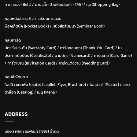
คาดกล่อง (Belt)
/
ป้ายแท็ค ป้ายห้อยสินค้า (TAG)
/
ถุง (Shopping Bag)
กลุ่มหนังสือ ธุรกิจการเรียนการสอน
พ๊อคเก็ตบุ๊ค (Pocket Book)
/
หนังสือสัมมนา (Seminar Book)
กลุ่มการ์ด
บัตรรับประกัน (Warranty Card)
/
การ์ดขอบคุณ (Thank You Card)
/
ใบ
ประกาศนียบัตร (Certificate)
/ น
ามบัตร (Namecard)
/
การ์ดเกม (Card Game)
/
การ์ดเชิญ (Invitation Card)
/
การ์ดแต่งงาน (Wedding Card)
กลุ่มสื่อโฆษณา
ใบปลิว แผ่นพับ โบรชัวร์ (Leaflet, Flyer, Brochure)
/ โปสเตอร์ (Poster) /
แคต
ตาล็อก (Catalog)
/
เมนู (Menu)
ADDRESS
บริษัท เฟิสท์ ออฟเซท (1993) จำกัด