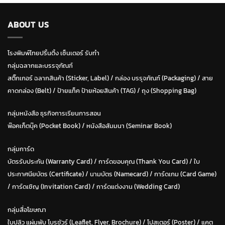
ABOUT US
โรงพิมพ์ไทยปริ้นติ้ง เซ็นเตอร์ รับทำ
กลุ่มฉลากและบรรจุภัณฑ์
สติ๊กเกอร์ ฉลากสินค้า (Sticker, Label)
/
กล่อง บรรุจภัณฑ์ (Packaging)
/
สาย
คาดกล่อง (Belt)
/
ป้ายแท็ค ป้ายห้อยสินค้า (TAG)
/
ถุง (Shopping Bag)
กลุ่มหนังสือ ธุรกิจการเรียนการสอน
พ๊อคเก็ตบุ๊ค (Pocket Book)
/
หนังสือสัมมนา (Seminar Book)
กลุ่มการ์ด
บัตรรับประกัน (Warranty Card)
/
การ์ดขอบคุณ (Thank You Card)
/
ใบ
ประกาศนียบัตร (Certificate)
/ น
ามบัตร (Namecard)
/
การ์ดเกม (Card Game)
/
การ์ดเชิญ (Invitation Card)
/
การ์ดแต่งงาน (Wedding Card)
กลุ่มสื่อโฆษณา
ใบปลิว แผ่นพับ โบรชัวร์ (Leaflet, Flyer, Brochure)
/ โปสเตอร์ (Poster) /
แคต