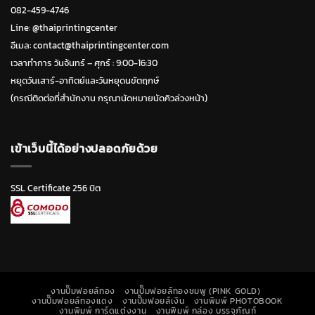
082-459-4746
Line:
@thaiprintingcenter
อีเมล: contact@thaiprintingcenter.com
เวลาทำการ วันจ้นทร์ – ศุกร์ : 9:00-16:30
หยุดวันเสาร์-อาทิตย์และวันหยุดนขัตฤกษ์
(กรณีติดต่อที่สำนักงาน กรุณานัดหมายนัดคิวล่วงหน้า)
เข้าเว็บนี้ได้อย่างปลอดภัยด้วย
SSL Certificate 256 บิต
งานปั๊มฟอยล์ทอง
งานปั๊มฟอยล์ทองชมพู (PINK GOLD)
งานปั๊มฟอยล์ทองแดง
งานปั๊มฟอยล์เงิน
งานพิมพ์ PHOTOBOOK
งานพิมพ์ การ์ดแต่งงาน
งานพิมพ์ กล่อง บรรจุภัณฑ์