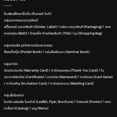
โรงพิมพ์ไทยปริ้นติ้ง เซ็นเตอร์ รับทำ
กลุ่มฉลากและบรรจุภัณฑ์
สติ๊กเกอร์ ฉลากสินค้า (Sticker, Label)
/
กล่อง บรรุจภัณฑ์ (Packaging)
/
สาย
คาดกล่อง (Belt)
/
ป้ายแท็ค ป้ายห้อยสินค้า (TAG)
/
ถุง (Shopping Bag)
กลุ่มหนังสือ ธุรกิจการเรียนการสอน
พ๊อคเก็ตบุ๊ค (Pocket Book)
/
หนังสือสัมมนา (Seminar Book)
กลุ่มการ์ด
บัตรรับประกัน (Warranty Card)
/
การ์ดขอบคุณ (Thank You Card)
/
ใบ
ประกาศนียบัตร (Certificate)
/ น
ามบัตร (Namecard)
/
การ์ดเกม (Card Game)
/
การ์ดเชิญ (Invitation Card)
/
การ์ดแต่งงาน (Wedding Card)
กลุ่มสื่อโฆษณา
ใบปลิว แผ่นพับ โบรชัวร์ (Leaflet, Flyer, Brochure)
/ โปสเตอร์ (Poster) /
แคต
ตาล็อก (Catalog)
/
เมนู (Menu)