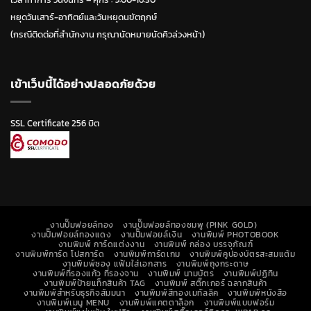
หยุดวันเสาร์-อาทิตย์และวันหยุดนขัตฤกษ์
(กรณีติดต่อที่สำนักงาน กรุณานัดหมายนัดคิวล่วงหน้า)
เข้าเว็บนี้ได้อย่างปลอดภัยด้วย
SSL Certificate 256 บิต
งานปั๊มฟอยล์ทอง
งานปั๊มฟอยล์ทองชมพู (PINK GOLD)
งานปั๊มฟอยล์ทองแดง
งานปั๊มฟอยล์เงิน
งานพิมพ์ PHOTOBOOK
งานพิมพ์ การ์ดแต่งงาน
งานพิมพ์ กล่อง บรรจุภัณฑ์
งานพิมพ์การ์ด โปสการ์ด
งานพิมพ์การ์ดเกม
งานพิมพ์คูปองบัตรสะสมแต้ม
งานพิมพ์ซอง แฟ้มใส่เอกสาร
งานพิมพ์ถุงกระดาษ
งานพิมพ์ที่รองแก้ว ที่รองจาน
งานพิมพ์ นามบัตร
งานพิมพ์ปฏิทิน
งานพิมพ์ป้ายแท็กสินค้า TAG
งานพิมพ์ สติ๊กเกอร์ ฉลากสินค้า
งานพิมพ์สำหรับธุรกิจสัมมนา
งานพิมพ์สีทองเมทัลลิค
งานพิมพ์หนังสือ
งานพิมพ์เมนู MENU
งานพิมพ์แคตตาล็อก
งานพิมพ์แบบฟอร์ม