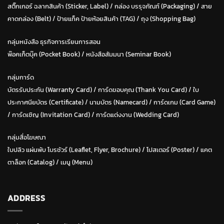
สติ๊กเกอร์ ฉลากสินค้า (Sticker, Label)
/
กล่อง บรรุจภัณฑ์ (Packaging)
/
สาย
คาดกล่อง (Belt)
/
ป้ายแท็ค ป้ายห้อยสินค้า (TAG)
/
ถุง (Shopping Bag)
กลุ่มหนังสือ ธุรกิจการเรียนการสอน
พ๊อคเก็ตบุ๊ค (Pocket Book)
/
หนังสือสัมมนา (Seminar Book)
กลุ่มการ์ด
บัตรรับประกัน (Warranty Card)
/
การ์ดขอบคุณ (Thank You Card)
/
ใบ
ประกาศนียบัตร (Certificate)
/ น
ามบัตร (Namecard)
/
การ์ดเกม (Card Game)
/
การ์ดเชิญ (Invitation Card)
/
การ์ดแต่งงาน (Wedding Card)
กลุ่มสื่อโฆษณา
ใบปลิว แผ่นพับ โบรชัวร์ (Leaflet, Flyer, Brochure)
/ โปสเตอร์ (Poster) /
แคต
ตาล็อก (Catalog)
/
เมนู (Menu)
ADDRESS