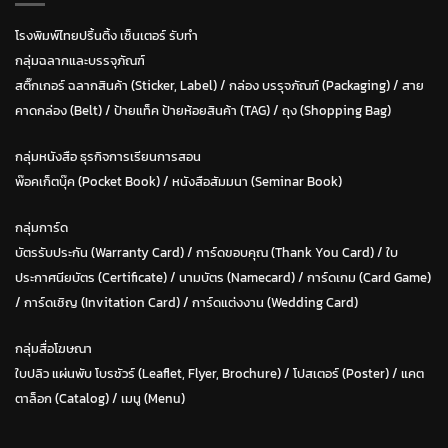
โรงพิมพ์ไทยปริ้นติ้ง เซ็นเตอร์ รับทำ
กลุ่มฉลากและบรรจุภัณฑ์
สติ๊กเกอร์ ฉลากสินค้า (Sticker, Label)
/
กล่อง บรรุจภัณฑ์ (Packaging)
/
สาย
คาดกล่อง (Belt)
/
ป้ายแท็ค ป้ายห้อยสินค้า (TAG)
/
ถุง (Shopping Bag)
กลุ่มหนังสือ ธุรกิจการเรียนการสอน
พ๊อคเก็ตบุ๊ค (Pocket Book)
/
หนังสือสัมมนา (Seminar Book)
กลุ่มการ์ด
บัตรรับประกัน (Warranty Card)
/
การ์ดขอบคุณ (Thank You Card)
/
ใบ
ประกาศนียบัตร (Certificate)
/ น
ามบัตร (Namecard)
/
การ์ดเกม (Card Game)
/
การ์ดเชิญ (Invitation Card)
/
การ์ดแต่งงาน (Wedding Card)
กลุ่มสื่อโฆษณา
ใบปลิว แผ่นพับ โบรชัวร์ (Leaflet, Flyer, Brochure)
/ โปสเตอร์ (Poster) /
แคต
ตาล็อก (Catalog)
/
เมนู (Menu)