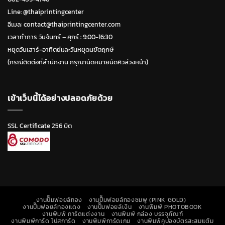
Line:
@thaiprintingcenter
อีเมล: contact@thaiprintingcenter.com
เวลาทำการ วันจ้นทร์ – ศุกร์ : 9:00-16:30
หยุดวันเสาร์-อาทิตย์และวันหยุดนขัตฤกษ์
(กรณีติดต่อที่สำนักงาน กรุณานัดหมายนัดคิวล่วงหน้า)
เข้าเว็บนี้ได้อย่างปลอดภัยด้วย
SSL Certificate 256 บิต
งานปั๊มฟอยล์ทอง
งานปั๊มฟอยล์ทองชมพู (PINK GOLD)
งานปั๊มฟอยล์ทองแดง
งานปั๊มฟอยล์เงิน
งานพิมพ์ PHOTOBOOK
งานพิมพ์ การ์ดแต่งงาน
งานพิมพ์ กล่อง บรรจุภัณฑ์
งานพิมพ์การ์ด โปสการ์ด
งานพิมพ์การ์ดเกม
งานพิมพ์คูปองบัตรสะสมแต้ม