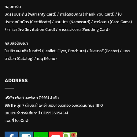
กลุ่มการ์ด
บัตรรับประกัน (Warranty Card)
/
การ์ดขอบคุณ (Thank You Card)
/
ใบ
ประกาศนียบัตร (Certificate)
/ น
ามบัตร (Namecard)
/
การ์ดเกม (Card Game)
/
การ์ดเชิญ (Invitation Card)
/
การ์ดแต่งงาน (Wedding Card)
กลุ่มสื่อโฆษณา
ใบปลิว แผ่นพับ โบรชัวร์ (Leaflet, Flyer, Brochure)
/ โปสเตอร์ (Poster) /
แคต
ตาล็อก (Catalog)
/
เมนู (Menu)
ADDRESS
บริษัท เฟิสท์ ออฟเซท (1993) จำกัด
99/11 หมู่ที่ 7 ตำบลลำโพ อำเภอบางบัวทอง จังหวัดนนทบุรี 11110
เลขประจำตัวผู้เสียภาษี 0105536054341
แผนที่ โรงพิมพ์