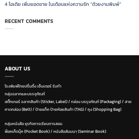
4 ไอเดีย เพิ่มยอดขาย ในเดือนแห่งความรัก “ด้วยงานพิมพ์”
RECENT COMMENTS
ABOUT US
โรงพิมพ์ไทยปริ้นติ้ง เซ็นเตอร์ รับทำ
กลุ่มฉลากและบรรจุภัณฑ์
สติ๊กเกอร์ ฉลากสินค้า (Sticker, Label)
/
กล่อง บรรุจภัณฑ์ (Packaging)
/
สาย
คาดกล่อง (Belt)
/
ป้ายแท็ค ป้ายห้อยสินค้า (TAG)
/
ถุง (Shopping Bag)
กลุ่มหนังสือ ธุรกิจการเรียนการสอน
พ๊อคเก็ตบุ๊ค (Pocket Book)
/
หนังสือสัมมนา (Seminar Book)