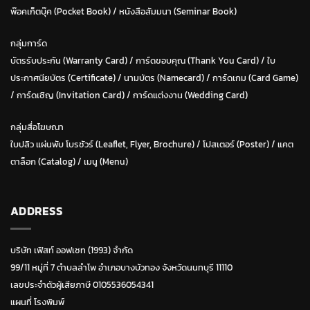
พ๊อคเก็ตบุ๊ค (Pocket Book)
/
หนังสือสัมมนา (Seminar Book)
กลุ่มการ์ด
บัตรรับประกัน (Warranty Card)
/
การ์ดขอบคุณ (Thank You Card)
/
ใบ
ประกาศนียบัตร (Certificate)
/ น
ามบัตร (Namecard)
/
การ์ดเกม (Card Game)
/
การ์ดเชิญ (Invitation Card)
/
การ์ดแต่งงาน (Wedding Card)
กลุ่มสื่อโฆษณา
ใบปลิว แผ่นพับ โบรชัวร์ (Leaflet, Flyer, Brochure)
/ โปสเตอร์ (Poster) /
แคต
ตาล็อก (Catalog)
/
เมนู (Menu)
ADDRESS
บริษัท เฟิสท์ ออฟเซท (1993) จำกัด
99/11 หมู่ที่ 7 ตำบลลำโพ อำเภอบางบัวทอง จังหวัดนนทบุรี 11110
เลขประจำตัวผู้เสียภาษี 0105536054341
แผนที่ โรงพิมพ์