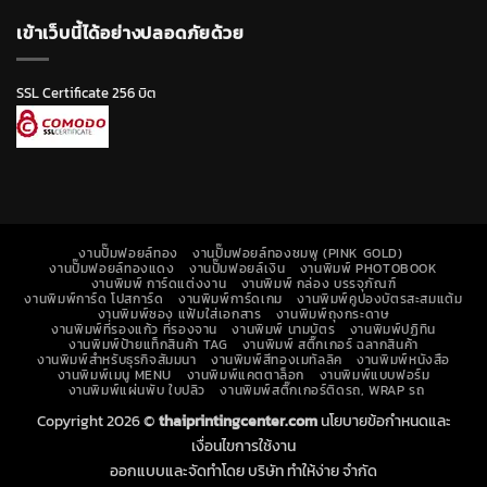
เข้าเว็บนี้ได้อย่างปลอดภัยด้วย
SSL Certificate 256 บิต
งานปั๊มฟอยล์ทอง
งานปั๊มฟอยล์ทองชมพู (PINK GOLD)
งานปั๊มฟอยล์ทองแดง
งานปั๊มฟอยล์เงิน
งานพิมพ์ PHOTOBOOK
งานพิมพ์ การ์ดแต่งงาน
งานพิมพ์ กล่อง บรรจุภัณฑ์
งานพิมพ์การ์ด โปสการ์ด
งานพิมพ์การ์ดเกม
งานพิมพ์คูปองบัตรสะสมแต้ม
งานพิมพ์ซอง แฟ้มใส่เอกสาร
งานพิมพ์ถุงกระดาษ
งานพิมพ์ที่รองแก้ว ที่รองจาน
งานพิมพ์ นามบัตร
งานพิมพ์ปฏิทิน
งานพิมพ์ป้ายแท็กสินค้า TAG
งานพิมพ์ สติ๊กเกอร์ ฉลากสินค้า
งานพิมพ์สำหรับธุรกิจสัมมนา
งานพิมพ์สีทองเมทัลลิค
งานพิมพ์หนังสือ
งานพิมพ์เมนู MENU
งานพิมพ์แคตตาล็อก
งานพิมพ์แบบฟอร์ม
งานพิมพ์แผ่นพับ ใบปลิว
งานพิมพ์สติ๊กเกอร์ติดรถ, WRAP รถ
Copyright 2026 ©
thaiprintingcenter.com
นโยบายข้อกำหนดและ
เงื่อนไขการใช้งาน
ออกแบบและจัดทำโดย บริษัท ทำให้ง่าย จำกัด