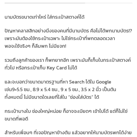
นามบัตรขนาดเท่าไหร่ ใส่กระเป๋าสตางค์ได้
ปัญหาคลาสสิกอย่างนึงของคนที่มีนามบัตร คือไม่ได้พกนามบัตร!?
เพราะมันต้องใช้กระเป๋าเฉพาะ ไม่ใช่กระเป๋าที่พกตลอดเวลา
พอจะใช้จริงๆ ก็ลืมพก ไม่มีแจก!
รวมถึงลูกค้าของเรา ก็พกยากอีก เพราะมันก็เก็บในกระเป๋าสตางค์
ทั่วไป หรือกระเป๋าเก็บ Key Card ไม่ได้
และจะบอกว่าขนาดมาตรฐานที่หา Search ได้ใน Google
เช่น9×5.5 ซม., 8.9 x 5.4 ซม., 9 x 5 ซม., 3.5 x 2 นิ้ว เป็นต้น
ทั้งหมดนี้ ไม่มีขนาดใดเลยที่ใส่ใน “ช่องใส่บัตร” ได้
กระเป๋าบางใบ ช่องใหญ่หน่อย ก็อาจจะเบียดๆ เข้าไปได้ แต่ก็ไม่ใช่
ขนาดที่พอดี
สำหรับเพื่อนๆ ที่เจอปัญหาข้างต้น แล้วอยากให้นามบัตรพกได้ง่าย