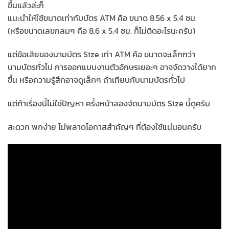
ขึ้นแล้วล่ะก็
แนะนำให้ใช้ขนาดเท่ากับบัตร ATM คือ ขนาด 8.56 x 5.4 ซม.
(หรือขนาดเลขกลมๆ คือ 8.6 x 5.4 ซม. ก็ไม่ติดอะไรนะครับ)
แต่ข้อเสียของนามบัตร Size เท่า ATM คือ ขนาดจะเล็กกว่า
นามบัตรทั่วไป การออกแบบงานตัวอักษรเยอะๆ อาจจัดวางได้ยาก
ขึ้น หรือความรู้สึกอาจดูเล็กๆ ถ้าเทียบกับนามบัตรทั่วไป
แต่ถ้าเรื่องนี้ไม่ใช่ปัญหา ครั้งหน้าลองจัดนามบัตร Size นี้ดูครับ
สะดวก พกง่าย ไม่พลาดโอกาสสำคัญๆ ที่ต้องใช้แน่นอนครับ