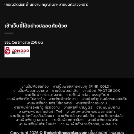
(กรณีติดต่อที่สำนักงาน กรุณานัดหมายนัดคิวล่วงหน้า)
เข้าเว็บนี้ได้อย่างปลอดภัยด้วย
SSL Certificate 256 บิต
งานปั๊มฟอยล์ทอง
งานปั๊มฟอยล์ทองชมพู (PINK GOLD)
งานปั๊มฟอยล์ทองแดง
งานปั๊มฟอยล์เงิน
งานพิมพ์ PHOTOBOOK
งานพิมพ์ การ์ดแต่งงาน
งานพิมพ์ กล่อง บรรจุภัณฑ์
งานพิมพ์การ์ด โปสการ์ด
งานพิมพ์การ์ดเกม
งานพิมพ์คูปองบัตรสะสมแต้ม
งานพิมพ์ซอง แฟ้มใส่เอกสาร
งานพิมพ์ถุงกระดาษ
งานพิมพ์ที่รองแก้ว ที่รองจาน
งานพิมพ์ นามบัตร
งานพิมพ์ปฏิทิน
งานพิมพ์ป้ายแท็กสินค้า TAG
งานพิมพ์ สติ๊กเกอร์ ฉลากสินค้า
งานพิมพ์สำหรับธุรกิจสัมมนา
งานพิมพ์สีทองเมทัลลิค
งานพิมพ์หนังสือ
งานพิมพ์เมนู MENU
งานพิมพ์แคตตาล็อก
งานพิมพ์แบบฟอร์ม
งานพิมพ์แผ่นพับ ใบปลิว
งานพิมพ์สติ๊กเกอร์ติดรถ, WRAP รถ
Copyright 2026 ©
thaiprintingcenter.com
นโยบายข้อกำหนดและ