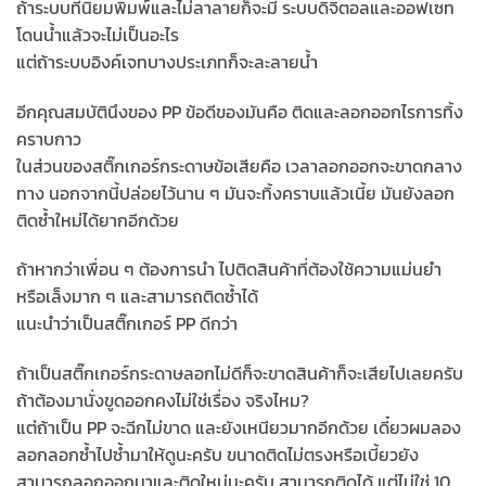
ถ้าระบบที่นิยมพิมพ์และไม่ลาลายก็จะมี ระบบดิจิตอลและออฟเซท
โดนน้ำแล้วจะไม่เป็นอะไร
แต่ถ้าระบบอิงค์เจทบางประเภทก็จะละลายน้ำ
อีกคุณสมบัตินึงของ PP ข้อดีของมันคือ ติดและลอกออกไรการทิ้ง
คราบกาว
ในส่วนของสติ๊กเกอร์กระดาษข้อเสียคือ เวลาลอกออกจะขาดกลาง
ทาง นอกจากนี้ปล่อยไว้นาน ๆ มันจะทิ้งคราบแล้วเนี้ย มันยังลอก
ติดซ้ำใหม่ได้ยากอีกด้วย
ถ้าหากว่าเพื่อน ๆ ต้องการนำ ไปติดสินค้าที่ต้องใช้ความแม่นยำ
หรือเล็งมาก ๆ และสามารถติดซ้ำได้
แนะนำว่าเป็นสติ๊กเกอร์ PP ดีกว่า
ถ้าเป็นสติ๊กเกอร์กระดาษลอกไม่ดีก็จะขาดสินค้าก็จะเสียไปเลยครับ
ถ้าต้องมานั่งขูดออกคงไม่ใช่เรื่อง จริงไหม?
แต่ถ้าเป็น PP จะฉีกไม่ขาด และยังเหนียวมากอีกด้วย เดี๋ยวผมลอง
ลอกลอกซ้ำไปซ้ำมาให้ดูนะครับ ขนาดติดไม่ตรงหรือเบี้ยวยัง
สามารถลอกออกมาและติดใหม่นะครับ สามารถติดได้ แต่ไม่ใช่ 10