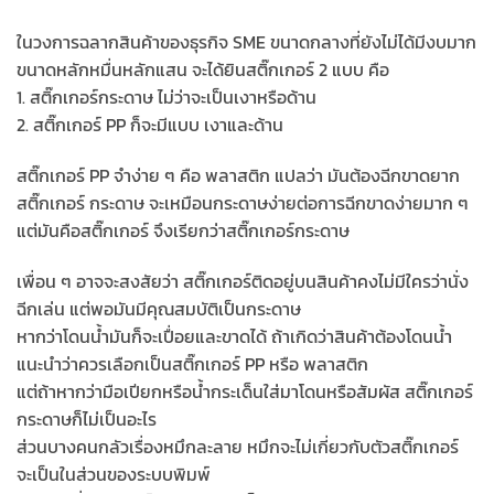
ในวงการฉลากสินค้าของธุรกิจ SME ขนาดกลางที่ยังไม่ได้มีงบมาก
ขนาดหลักหมื่นหลักแสน จะได้ยินสติ๊กเกอร์ 2 แบบ คือ
1. สติ๊กเกอร์กระดาษ ไม่ว่าจะเป็นเงาหรือด้าน
2. สติ๊กเกอร์ PP ก็จะมีแบบ เงาและด้าน
สติ๊กเกอร์ PP จำง่าย ๆ คือ พลาสติก แปลว่า มันต้องฉีกขาดยาก
สติ๊กเกอร์ กระดาษ จะเหมือนกระดาษง่ายต่อการฉีกขาดง่ายมาก ๆ
แต่มันคือสติ๊กเกอร์ จึงเรียกว่าสติ๊กเกอร์กระดาษ
เพื่อน ๆ อาจจะสงสัยว่า สติ๊กเกอร์ติดอยู่บนสินค้าคงไม่มีใครว่านั่ง
ฉีกเล่น แต่พอมันมีคุณสมบัติเป็นกระดาษ
หากว่าโดนน้ำมันก็จะเปื่อยและขาดได้ ถ้าเกิดว่าสินค้าต้องโดนน้ำ
แนะนำว่าควรเลือกเป็นสติ๊กเกอร์ PP หรือ พลาสติก
แต่ถ้าหากว่ามือเปียกหรือน้ำกระเด็นใส่มาโดนหรือสัมผัส สติ๊กเกอร์
กระดาษก็ไม่เป็นอะไร
ส่วนบางคนกลัวเรื่องหมึกละลาย หมึกจะไม่เกี่ยวกับตัวสติ๊กเกอร์
จะเป็นในส่วนของระบบพิมพ์