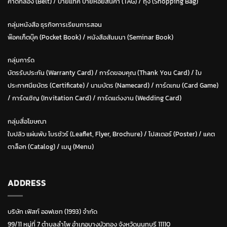
คาดกล่อง (Belt)
/
ป้ายแท็ค ป้ายห้อยสินค้า (TAG)
/
ถุง (Shopping Bag)
กลุ่มหนังสือ ธุรกิจการเรียนการสอน
พ๊อคเก็ตบุ๊ค (Pocket Book)
/
หนังสือสัมมนา (Seminar Book)
กลุ่มการ์ด
บัตรรับประกัน (Warranty Card)
/
การ์ดขอบคุณ (Thank You Card)
/
ใบ
ประกาศนียบัตร (Certificate)
/ น
ามบัตร (Namecard)
/
การ์ดเกม (Card Game)
/
การ์ดเชิญ (Invitation Card)
/
การ์ดแต่งงาน (Wedding Card)
กลุ่มสื่อโฆษณา
ใบปลิว แผ่นพับ โบรชัวร์ (Leaflet, Flyer, Brochure)
/ โปสเตอร์ (Poster) /
แคต
ตาล็อก (Catalog)
/
เมนู (Menu)
ADDRESS
บริษัท เฟิสท์ ออฟเซท (1993) จำกัด
99/11 หมู่ที่ 7 ตำบลลำโพ อำเภอบางบัวทอง จังหวัดนนทบุรี 11110