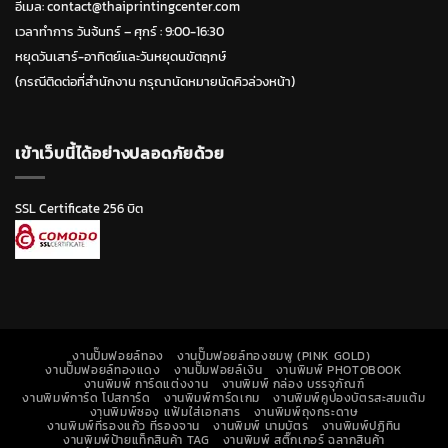
อีเมล: contact@thaiprintingcenter.com
เวลาทำการ วันจ้นทร์ – ศุกร์ : 9:00-16:30
หยุดวันเสาร์-อาทิตย์และวันหยุดนขัตฤกษ์
(กรณีติดต่อที่สำนักงาน กรุณานัดหมายนัดคิวล่วงหน้า)
เข้าเว็บนี้ได้อย่างปลอดภัยด้วย
SSL Certificate 256 บิต
งานปั๊มฟอยล์ทอง
งานปั๊มฟอยล์ทองชมพู (PINK GOLD)
งานปั๊มฟอยล์ทองแดง
งานปั๊มฟอยล์เงิน
งานพิมพ์ PHOTOBOOK
งานพิมพ์ การ์ดแต่งงาน
งานพิมพ์ กล่อง บรรจุภัณฑ์
งานพิมพ์การ์ด โปสการ์ด
งานพิมพ์การ์ดเกม
งานพิมพ์คูปองบัตรสะสมแต้ม
งานพิมพ์ซอง แฟ้มใส่เอกสาร
งานพิมพ์ถุงกระดาษ
งานพิมพ์ที่รองแก้ว ที่รองจาน
งานพิมพ์ นามบัตร
งานพิมพ์ปฏิทิน
งานพิมพ์ป้ายแท็กสินค้า TAG
งานพิมพ์ สติ๊กเกอร์ ฉลากสินค้า