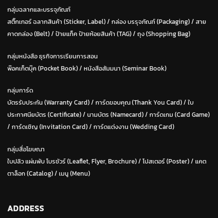
กลุ่มฉลากและบรรจุภัณฑ์
สติ๊กเกอร์ ฉลากสินค้า (Sticker, Label)
/
กล่อง บรรุจภัณฑ์ (Packaging)
/
สาย
คาดกล่อง (Belt)
/
ป้ายแท็ค ป้ายห้อยสินค้า (TAG)
/
ถุง (Shopping Bag)
กลุ่มหนังสือ ธุรกิจการเรียนการสอน
พ๊อคเก็ตบุ๊ค (Pocket Book)
/
หนังสือสัมมนา (Seminar Book)
กลุ่มการ์ด
บัตรรับประกัน (Warranty Card)
/
การ์ดขอบคุณ (Thank You Card)
/
ใบ
ประกาศนียบัตร (Certificate)
/ น
ามบัตร (Namecard)
/
การ์ดเกม (Card Game)
/
การ์ดเชิญ (Invitation Card)
/
การ์ดแต่งงาน (Wedding Card)
กลุ่มสื่อโฆษณา
ใบปลิว แผ่นพับ โบรชัวร์ (Leaflet, Flyer, Brochure)
/ โปสเตอร์ (Poster) /
แคต
ตาล็อก (Catalog)
/
เมนู (Menu)
ADDRESS