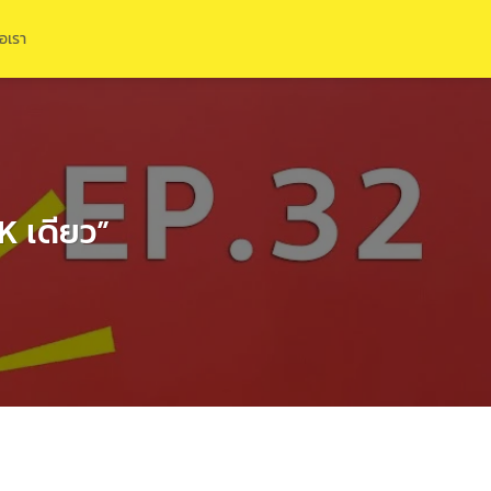
่อเรา
K เดียว”