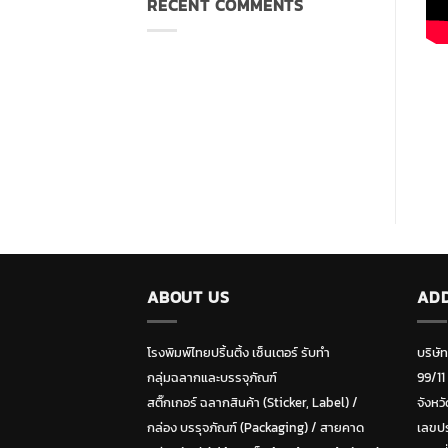
RECENT COMMENTS
ABOUT US
AD
โรงพิมพ์ไทยปริ้นติ้ง เซ็นเตอร์ รับทำ
บริษั
กลุ่มฉลากและบรรจุภัณฑ์
99/11
สติ๊กเกอร์ ฉลากสินค้า (Sticker, Label)
/
จังหวั
กล่อง บรรุจภัณฑ์ (Packaging)
/
สายคาด
เลขปร