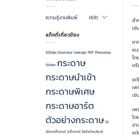
ความรู้งานพิมพ์
(69)
สำห
เช่
แท็กที่เกี่ยวข้อง
หาก
แนะ
300dpi
Illustrator
Indesign
PDF
Photoshop
โดย
กระดาษ
หรื
Sticker
กระดาษนำเข้า
แต่
เพร
กระดาษพิเศษ
เช่
กระดาษอาร์ต
เพร
ตัวอย่างกระดาษ
โดย
วิธี
อาจ
แต่
เลือกสติ๊กเกอร์
สติ๊กเกอร์
ไฟล์พร้อมพิมพ์