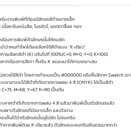
รับงานพิมพ์ที่ต้องมีอักษรสีดำขนาดเล็ก
น เนื้อหาในหนังสือ, โบรชัวร์, แคตตาล็อค ฯลฯ
ต้องการพิมพ์ตัวอักษรนั้นให้คมชัด
นำว่าคนทำไฟล์ต้องเลือกใช้สีดำแบบ “K เดียว”
การเลือกสีดำ (K) ปรับไปที่ 100%(C=0, M=0, Y=0, K=100)
อหากต้องการสีเทา ก็ปรับ K ลดลงมาได้ตามเหมาะสม
ไม่ควรใช้สีดำ โดยการกำหนดเป็น #000000 หรือจิ้มสีจาก Swatch (จา
าะเราอาจจะได้สีดำที่เกิดจากการผสม 4 สี (CMYK) ให้เป็นสีดำ
น C=75, M=68, Y=67, K=90 เป็นต้น
าะหากดำที่เกิดจากการผสม 4 สี แล้วมาพิมพ์เป็นตัวอักษรแล้ว
เฉพาะตัวอักษรที่มีขนาดเล็ก และตัวบาง
จะเห็นได้ว่าตัวอักษรนั้นดูไม่ชัด ไม่คมกริบ
ถ้าหากพิมพ์ด้วย K เดียวแล้ว ตัวอักษรจะคมกริบชัดสวยมากกว่า