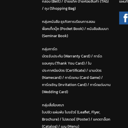
กล่อง (Belt)
/
ป้ายแท็ค ป้ายห้อยสินค้า (TAG)
แผนที
/
ถุง (Shopping Bag)
กลุ่มหนังสือ ธุรกิจการเรียนการสอน
พ๊อคเก็ตบุ๊ค (Pocket Book)
/
หนังสือสัมมนา
(Seminar Book)
กลุ่มการ์ด
บัตรรับประกัน (Warranty Card)
/
การ์ด
ขอบคุณ (Thank You Card)
/
ใบ
ประกาศนียบัตร (Certificate)
/ น
ามบัตร
(Namecard)
/
การ์ดเกม (Card Game)
/
การ์ดเชิญ (Invitation Card)
/
การ์ดแต่งงาน
(Wedding Card)
กลุ่มสื่อโฆษณา
ใบปลิว แผ่นพับ โบรชัวร์ (Leaflet, Flyer,
Brochure)
/ โปสเตอร์ (Poster) /
แคตตาล็อก
(Catalog)
/
เมนู (Menu)