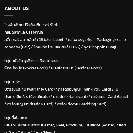
ABOUT US
โรงพิมพ์ไทยปริ้นติ้ง เซ็นเตอร์ รับทำ
กลุ่มฉลากและบรรจุภัณฑ์
สติ๊กเกอร์ ฉลากสินค้า (Sticker, Label)
/
กล่อง บรรุจภัณฑ์ (Packaging)
/
สาย
คาดกล่อง (Belt)
/
ป้ายแท็ค ป้ายห้อยสินค้า (TAG)
/
ถุง (Shopping Bag)
กลุ่มหนังสือ ธุรกิจการเรียนการสอน
พ๊อคเก็ตบุ๊ค (Pocket Book)
/
หนังสือสัมมนา (Seminar Book)
กลุ่มการ์ด
บัตรรับประกัน (Warranty Card)
/
การ์ดขอบคุณ (Thank You Card)
/
ใบ
ประกาศนียบัตร (Certificate)
/ น
ามบัตร (Namecard)
/
การ์ดเกม (Card Game)
/
การ์ดเชิญ (Invitation Card)
/
การ์ดแต่งงาน (Wedding Card)
กลุ่มสื่อโฆษณา
ใบปลิว แผ่นพับ โบรชัวร์ (Leaflet, Flyer, Brochure)
/ โปสเตอร์ (Poster) /
แคต
ตาล็อก (Catalog)
/
เมนู (Menu)