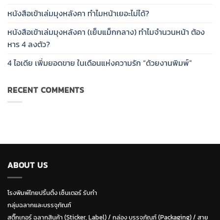
หนังสือเข้าเล่มมุงหลังคา ทำไมหน้าเยอะไม่ได้?
หนังสือเข้าเล่มมุงหลังคา (เย็บแม็กกลาง) ทำไมจำนวนหน้า ต้อง
หาร 4 ลงตัว?
4 ไอเดีย เพิ่มยอดขาย ในเดือนแห่งความรัก “ด้วยงานพิมพ์”
RECENT COMMENTS
ABOUT US
โรงพิมพ์ไทยปริ้นติ้ง เซ็นเตอร์ รับทำ
กลุ่มฉลากและบรรจุภัณฑ์
สติ๊กเกอร์ ฉลากสินค้า (Sticker, Label)
/
กล่อง บรรุจภัณฑ์ (Packaging)
/
สาย