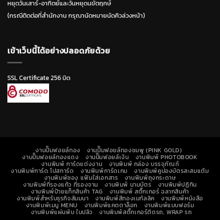
หยุดวันเสาร์-อาทิตย์และวันหยุดนขัตฤกษ์
(กรณีติดต่อที่สำนักงาน กรุณานัดหมายนัดคิวล่วงหน้า)
เข้าเว็บนี้ได้อย่างปลอดภัยด้วย
SSL Certificate 256 บิต
งานปั๊มฟอยล์ทอง
งานปั๊มฟอยล์ทองชมพู (PINK GOLD)
งานปั๊มฟอยล์ทองแดง
งานปั๊มฟอยล์เงิน
งานพิมพ์ PHOTOBOOK
งานพิมพ์ การ์ดแต่งงาน
งานพิมพ์ กล่อง บรรจุภัณฑ์
งานพิมพ์การ์ด โปสการ์ด
งานพิมพ์การ์ดเกม
งานพิมพ์คูปองบัตรสะสมแต้ม
งานพิมพ์ซอง แฟ้มใส่เอกสาร
งานพิมพ์ถุงกระดาษ
งานพิมพ์ที่รองแก้ว ที่รองจาน
งานพิมพ์ นามบัตร
งานพิมพ์ปฏิทิน
งานพิมพ์ป้ายแท็กสินค้า TAG
งานพิมพ์ สติ๊กเกอร์ ฉลากสินค้า
งานพิมพ์สำหรับธุรกิจสัมมนา
งานพิมพ์สีทองเมทัลลิค
งานพิมพ์หนังสือ
งานพิมพ์เมนู MENU
งานพิมพ์แคตตาล็อก
งานพิมพ์แบบฟอร์ม
งานพิมพ์แผ่นพับ ใบปลิว
งานพิมพ์สติ๊กเกอร์ติดรถ, WRAP รถ