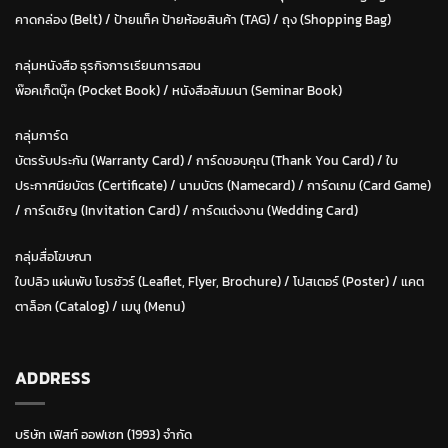
คาดกล่อง (Belt)
/
ป้ายแท็ค ป้ายห้อยสินค้า (TAG)
/
ถุง (Shopping Bag)
กลุ่มหนังสือ ธุรกิจการเรียนการสอน
พ๊อคเก็ตบุ๊ค (Pocket Book)
/
หนังสือสัมมนา (Seminar Book)
กลุ่มการ์ด
บัตรรับประกัน (Warranty Card)
/
การ์ดขอบคุณ (Thank You Card)
/
ใบ
ประกาศนียบัตร (Certificate)
/ น
ามบัตร (Namecard)
/
การ์ดเกม (Card Game)
/
การ์ดเชิญ (Invitation Card)
/
การ์ดแต่งงาน (Wedding Card)
กลุ่มสื่อโฆษณา
ใบปลิว แผ่นพับ โบรชัวร์ (Leaflet, Flyer, Brochure)
/ โปสเตอร์ (Poster) /
แคต
ตาล็อก (Catalog)
/
เมนู (Menu)
ADDRESS
บริษัท เฟิสท์ ออฟเซท (1993) จำกัด