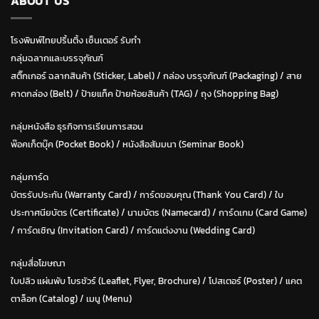
ABOUT US
โรงพิมพ์ไทยปริ้นติ้ง เซ็นเตอร์ รับทำ
กลุ่มฉลากและบรรจุภัณฑ์
สติ๊กเกอร์ ฉลากสินค้า (Sticker, Label)
/
กล่อง บรรุจภัณฑ์ (Packaging)
/
สาย
คาดกล่อง (Belt)
/
ป้ายแท็ค ป้ายห้อยสินค้า (TAG)
/
ถุง (Shopping Bag)
กลุ่มหนังสือ ธุรกิจการเรียนการสอน
พ๊อคเก็ตบุ๊ค (Pocket Book)
/
หนังสือสัมมนา (Seminar Book)
กลุ่มการ์ด
บัตรรับประกัน (Warranty Card)
/
การ์ดขอบคุณ (Thank You Card)
/
ใบ
ประกาศนียบัตร (Certificate)
/ น
ามบัตร (Namecard)
/
การ์ดเกม (Card Game)
/
การ์ดเชิญ (Invitation Card)
/
การ์ดแต่งงาน (Wedding Card)
กลุ่มสื่อโฆษณา
ใบปลิว แผ่นพับ โบรชัวร์ (Leaflet, Flyer, Brochure)
/ โปสเตอร์ (Poster) /
แคต
ตาล็อก (Catalog)
/
เมนู (Menu)