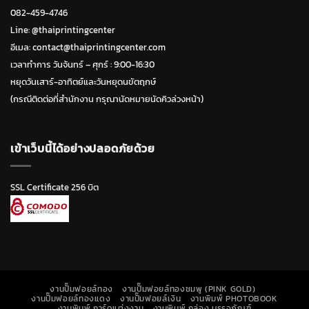
082-459-4746
Line:
@thaiprintingcenter
อีเมล: contact@thaiprintingcenter.com
เวลาทำการ วันจ้นทร์ – ศุกร์ : 9:00-16:30
หยุดวันเสาร์-อาทิตย์และวันหยุดนขัตฤกษ์
(กรณีติดต่อที่สำนักงาน กรุณานัดหมายนัดคิวล่วงหน้า)
เข้าเว็บนี้ได้อย่างปลอดภัยด้วย
SSL Certificate 256 บิต
งานปั๊มฟอยล์ทอง
งานปั๊มฟอยล์ทองชมพู (PINK GOLD)
งานปั๊มฟอยล์ทองแดง
งานปั๊มฟอยล์เงิน
งานพิมพ์ PHOTOBOOK
งานพิมพ์ การ์ดแต่งงาน
งานพิมพ์ กล่อง บรรจุภัณฑ์