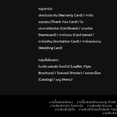
กลุ่มการ์ด
บัตรรับประกัน (Warranty Card)
/
การ์ด
ขอบคุณ (Thank You Card)
/
ใบ
ประกาศนียบัตร (Certificate)
/ น
ามบัตร
(Namecard)
/
การ์ดเกม (Card Game)
/
การ์ดเชิญ (Invitation Card)
/
การ์ดแต่งงาน
(Wedding Card)
กลุ่มสื่อโฆษณา
ใบปลิว แผ่นพับ โบรชัวร์ (Leaflet, Flyer,
Brochure)
/ โปสเตอร์ (Poster) /
แคตตาล็อก
(Catalog)
/
เมนู (Menu)
งานปั๊มฟอยล์ทอง
งานปั๊มฟอยล์ทองชมพู (PIN
งานพิมพ์การ์ด โปสการ์ด
งานพิมพ์การ์ดเกม
งานพิมพ์ปฏิทิน
งานพิมพ์ป้ายแท็กสินค้า TAG
งานพิมพ์