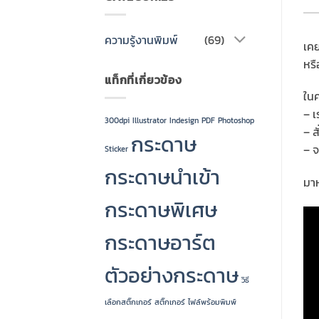
ความรู้งานพิมพ์
(69)
เคย
หรื
แท็กที่เกี่ยวข้อง
ในค
– เ
300dpi
Illustrator
Indesign
PDF
Photoshop
– ส
กระดาษ
– จ
Sticker
กระดาษนำเข้า
มาห
กระดาษพิเศษ
กระดาษอาร์ต
ตัวอย่างกระดาษ
วิธี
เลือกสติ๊กเกอร์
สติ๊กเกอร์
ไฟล์พร้อมพิมพ์