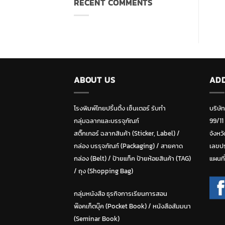
RECENT COMMENTS
ABOUT US
AD
โรงพิมพ์ไทยปริ้นติ้ง เซ็นเตอร์ รับทำ
บริษั
กลุ่มฉลากและบรรจุภัณฑ์
99/11
สติ๊กเกอร์ ฉลากสินค้า (Sticker, Label)
/
จังหวั
กล่อง บรรุจภัณฑ์ (Packaging)
/
สายคาด
เลขปร
กล่อง (Belt)
/
ป้ายแท็ค ป้ายห้อยสินค้า (TAG)
แผนที
/
ถุง (Shopping Bag)
กลุ่มหนังสือ ธุรกิจการเรียนการสอน
พ๊อคเก็ตบุ๊ค (Pocket Book)
/
หนังสือสัมมนา
(Seminar Book)