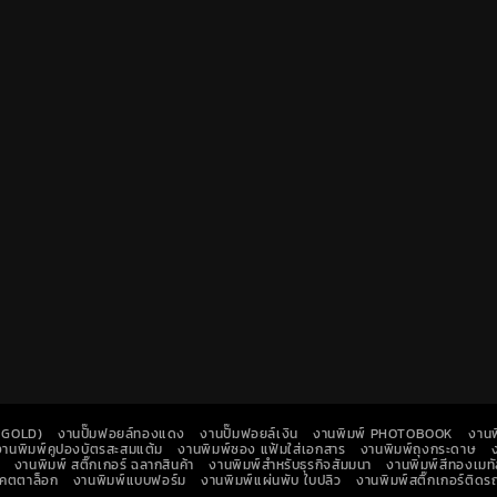
K GOLD)
งานปั๊มฟอยล์ทองแดง
งานปั๊มฟอยล์เงิน
งานพิมพ์ PHOTOBOOK
งานพ
งานพิมพ์คูปองบัตรสะสมแต้ม
งานพิมพ์ซอง แฟ้มใส่เอกสาร
งานพิมพ์ถุงกระดาษ
งานพิมพ์ สติ๊กเกอร์ ฉลากสินค้า
งานพิมพ์สำหรับธุรกิจสัมมนา
งานพิมพ์สีทองเมทั
แคตตาล็อก
งานพิมพ์แบบฟอร์ม
งานพิมพ์แผ่นพับ ใบปลิว
งานพิมพ์สติ๊กเกอร์ติด