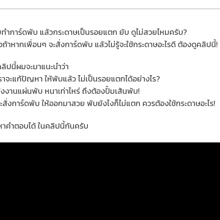
ทำการ์ดพับ แล้วกระดาษเป็นรอยแตก ยับ ดูไม่สวยไหมครับ?
อถ้าหากเพื่อนๆ จะสั่งการ์ดพับ แล้วไม่รู้จะใช้กระดาษอะไรดี ต้องดูคลิปนี้!
ลิปนี้ผมจะมาแนะนำว่า
ราจะแก้ปัญหา ให้พับแล้ว ไม่เป็นรอยแตกได้อย่างไร?
ั่งงานแผ่นพับ หนาเท่าไหร่ ถึงต้องปั้มเส้นพับ!
ะสั่งการ์ดพับ ให้ออกมาสวย พับยังไงก็ไม่แตก ควรต้องใช้กระดาษอะไร!
าคำตอบได้ ในคลิปนี้กันครับ