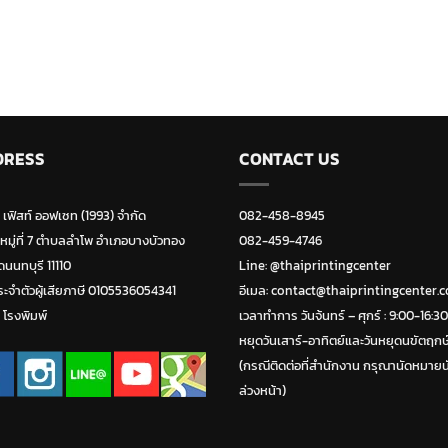
DRESS
CONTACT US
ท เฟิสท์ ออฟเซท (1993) จำกัด
082-458-8945
 หมู่ที่ 7 ตำบลลำโพ อำเภอบางบัวทอง
082-459-4746
ดนนทบุรี 11110
Line:
@thaiprintingcenter
ะจำตัวผู้เสียภาษี 0105536054341
อีเมล: contact@thaiprintingcenter.
่ โรงพิมพ์
เวลาทำการ วันจ้นทร์ – ศุกร์ : 9:00-16:30
หยุดวันเสาร์-อาทิตย์และวันหยุดนขัตฤกษ
(กรณีติดต่อที่สำนักงาน กรุณานัดหมายน
ล่วงหน้า)