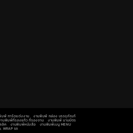
ิมพ์ การ์ดแต่งงาน
งานพิมพ์ กล่อง บรรจุภัณฑ์
งานพิมพ์ที่รองแก้ว ที่รองจาน
งานพิมพ์ นามบัตร
ลลิค
งานพิมพ์หนังสือ
งานพิมพ์เมนู MENU
รถ, WRAP รถ