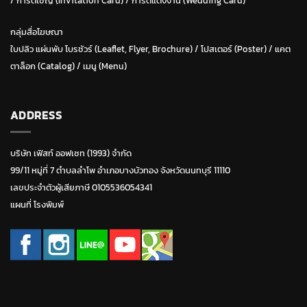
/
การ์ดเชิญ (Invitation Card)
/
การ์ดแต่งงาน (Wedding Card)
กลุ่มสื่อโฆษณา
ใบปลิว แผ่นพับ โบรชัวร์ (Leaflet, Flyer, Brochure)
/ โปสเตอร์ (Poster) /
แคต
ตาล็อก (Catalog)
/
เมนู (Menu)
ADDRESS
บริษัท เฟิสท์ ออฟเซท (1993) จำกัด
99/11 หมู่ที่ 7 ตำบลลำโพ อำเภอบางบัวทอง จังหวัดนนทบุรี 11110
เลขประจำตัวผู้เสียภาษี 0105536054341
แผนที่ โรงพิมพ์