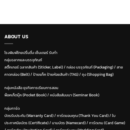
ABOUT US
โรงพิมพ์ไทยปริ้นติ้ง เซ็นเตอร์ รับทำ
กลุ่มฉลากและบรรจุภัณฑ์
สติ๊กเกอร์ ฉลากสินค้า (Sticker, Label)
/
กล่อง บรรุจภัณฑ์ (Packaging)
/
สาย
คาดกล่อง (Belt)
/
ป้ายแท็ค ป้ายห้อยสินค้า (TAG)
/
ถุง (Shopping Bag)
กลุ่มหนังสือ ธุรกิจการเรียนการสอน
พ๊อคเก็ตบุ๊ค (Pocket Book)
/
หนังสือสัมมนา (Seminar Book)
กลุ่มการ์ด
บัตรรับประกัน (Warranty Card)
/
การ์ดขอบคุณ (Thank You Card)
/
ใบ
ประกาศนียบัตร (Certificate)
/ น
ามบัตร (Namecard)
/
การ์ดเกม (Card Game)